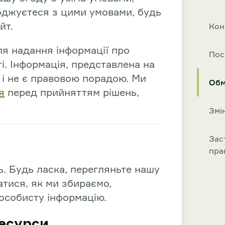
оджуєтеся з цими умовами, будь
йт.
Кон
я надання інформації про
Пос
і. Інформація, представлена на
 і не є правовою порадою. Ми
Обм
я
перед прийняттям рішень,
Змі
Зас
пра
. Будь ласка, перегляньте нашу
атися, як ми збираємо,
особисту інформацію.
ресурси