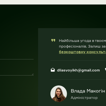
Найбільша угода в твоєм
професіоналів. Залиш за
безкоштовну консульт
dliasvoyikh@gmail.com
Влада Макогін
Адміністратор