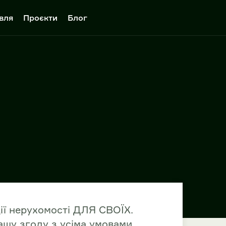
вля
Проєкти
Блог
ії нерухомості ДЛЯ СВОЇХ.
шу згоду з усіма умовами,