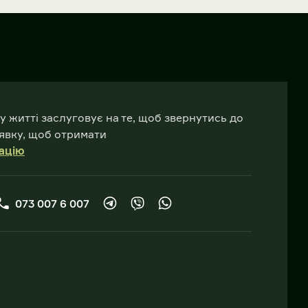
у житті заслуговує на те, щоб звернутись до
явку, щоб отримати
ацію
073 007 6 007