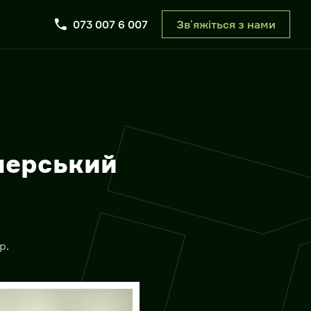
073 007 6 007
Звʼяжіться з нами
нерський
р.