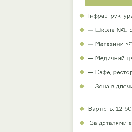
Інфраструктура
— Школа №1, с
— Магазини «Фо
— Медичний це
— Кафе, рестор
— Зона відпоч
Вартість: 12 5
За деталями а