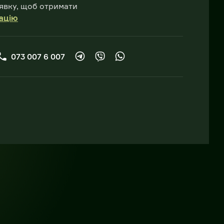
явку, щоб отримати
ацію
073 007 6 007