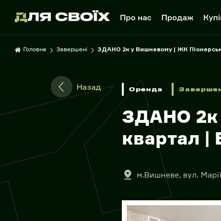
Про нас
Продаж
Купі
Головна
Завершені
ЗДАНО 2к у Вишневому | ЖК Піонерськ
Назад
Оренда
Завершен
ЗДАНО 2к 
квартал |
м.Вишневе, вул. Марі