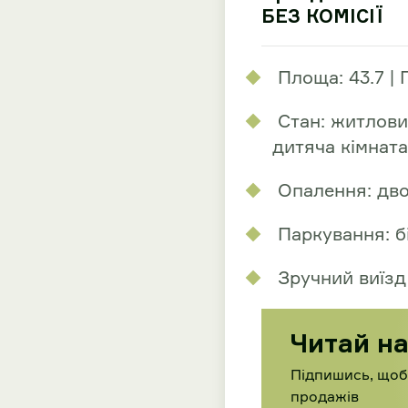
БЕЗ КОМІСІЇ
Площа: 43.7 | 
Стан: житлови
дитяча кімната
Опалення: двок
Паркування: 
Зручний виїзд
Читай н
Підпишись, щоб 
продажів