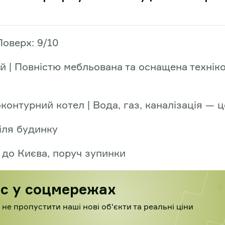
Поверх: 9/10
й | Повністю мебльована та оснащена технік
онтурний котел | Вода, газ, каналізація — ц
біля будинку
 до Києва, поруч зупинки
ас у соцмережах
не пропустити наші нові об'єкти та реальні ціни