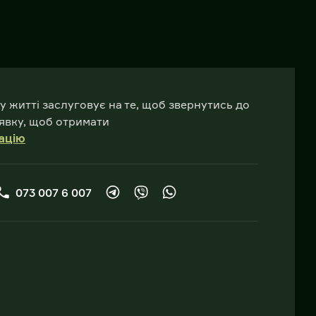
у житті заслуговує на те, щоб звернутись до
явку, щоб отримати
ацію
073 007 6 007