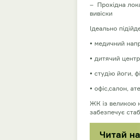
– Прохідна лока
вивіски
Ідеально підійде
• медичний нап
• дитячий центр
• студію йоги, ф
• офіс,салон, ат
ЖК із великою 
забезпечує стаб
Читай н