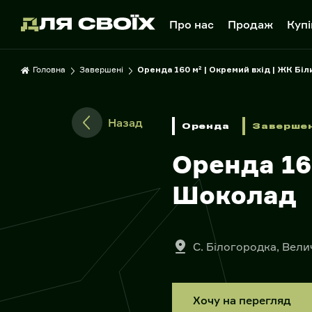
Про нас
Продаж
Купі
Головна
Завершені
Оренда 160 м² | Окремий вхід | ЖК Бі
Назад
Оренда
Заверше
Оренда 16
Шоколад
С. Білогородка, Вели
Хочу на перегляд