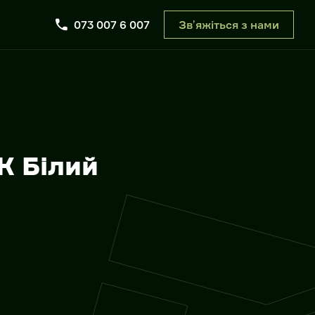
073 007 6 007
Звʼяжіться з нами
К Білий