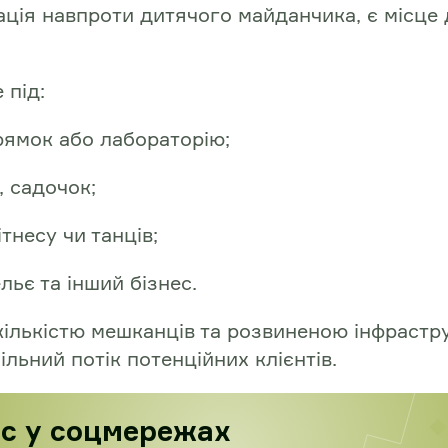
ція навпроти дитячого майданчика, є місце
 під:
рямок або лабораторію;
, садочок;
ітнесу чи танців;
ельє та інший бізнес.
кількістю мешканців та розвиненою інфрастр
ільний потік потенційних клієнтів.
ас у соцмережах