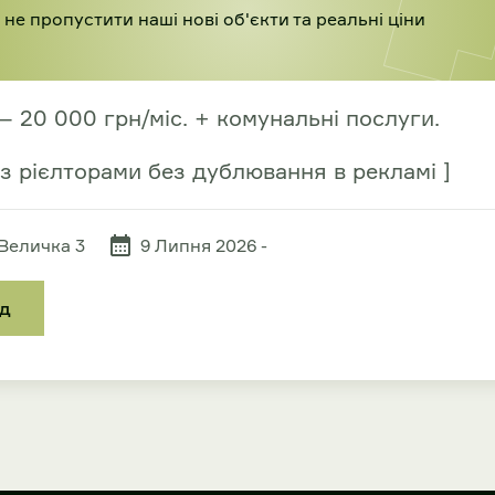
не пропустити наші нові об'єкти та реальні ціни
 20 000 грн/міс. + комунальні послуги.
з рієлторами без дублювання в рекламі ]
 Величка 3
9 Липня 2026 -
яд