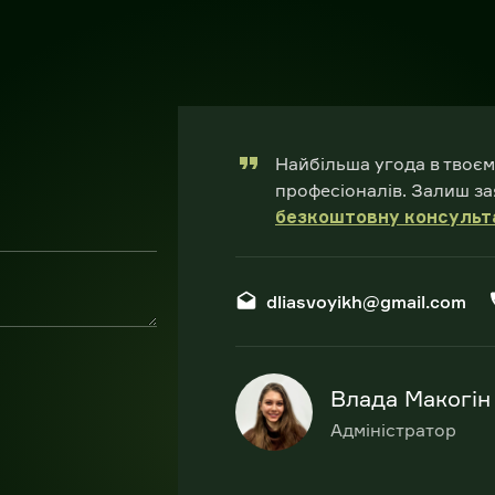
Найбільша угода в твоєм
професіоналів. Залиш за
безкоштовну консульт
dliasvoyikh@gmail.com
Влада Макогін
Адміністратор