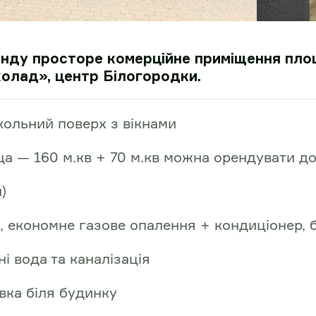
енду просторе комерційне приміщення пло
олад», центр Білогородки.
кольний поверх з вікнами
ща — 160 м.кв + 70 м.кв можна орендувати д
)
, економне газове опалення + кондиціонер, 
і вода та каналізація
вка біля будинку