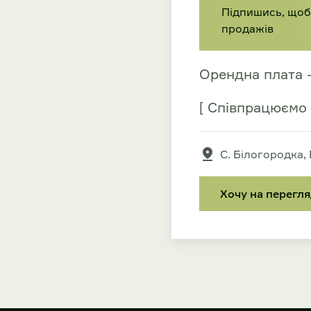
Підпишись, щоб 
продажів
Орендна плата —
[ Співпрацюємо 
С. Білогородка,
Хочу на перегл