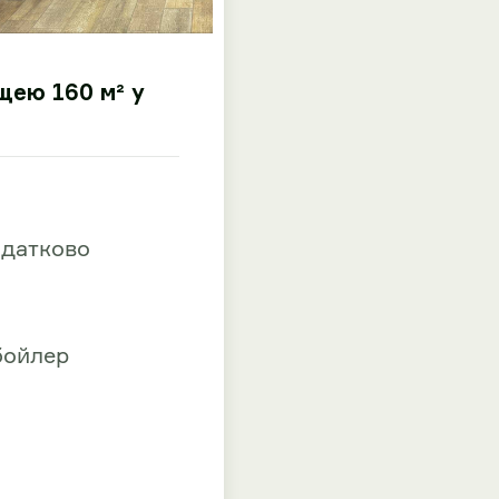
щею 160 м² у
одатково
бойлер