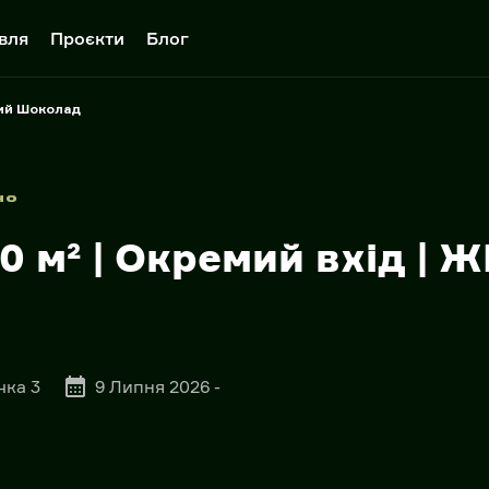
вля
Проєкти
Блог
лий Шоколад
но
0 м² | Окремий вхід | Ж
чка 3
9 Липня 2026 -