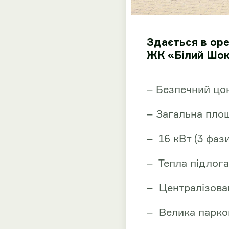
Здається в ор
ЖК «Білий Шок
– Безпечний цо
– Загальна пло
– 16 кВт (3 фази
– Тепла підлога
– Централізован
– Велика парко